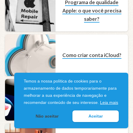
Programa de qualidade
Apple: o que você precisa
saber?
Como criar conta iCloud?
Temos a nossa política de cookies para o
armazenamento de dados temporariamente para
Método de pagamento
melhorar a sua experiência de navegação e
recomendar conteúdo de seu interesse.
Leia mais
recusado Apple
Não aceitar
Aceitar