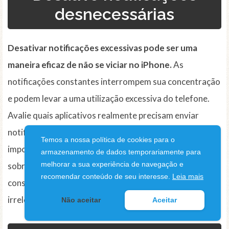
desnecessárias
Desativar notificações excessivas pode ser uma
maneira eficaz de não se viciar no iPhone.
As
notificações constantes interrompem sua concentração
e podem levar a uma utilização excessiva do telefone.
Avalie quais aplicativos realmente precisam enviar
notificações e desative-as para aqueles que são menos
Temos a nossa política de cookies para o
importantes. Dessa forma, você terá maior controle
armazenamento de dados temporariamente para
melhorar a sua experiência de navegação e
sobre quando e como acessar seu iPhone, em vez de ser
recomendar conteúdo de seu interesse.
Leia mais
constantemente interrompido por notificações
irrelevantes.
Não aceitar
Aceitar