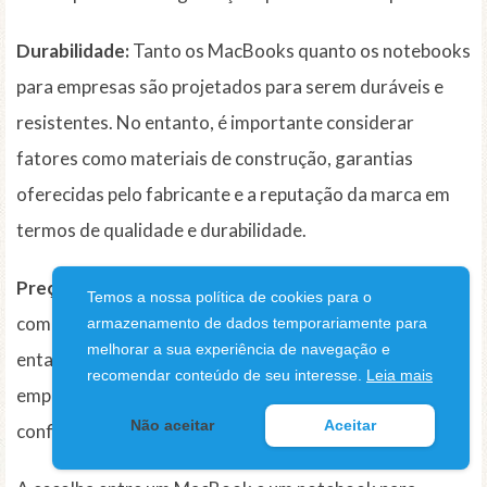
Durabilidade:
Tanto os MacBooks quanto os notebooks
para empresas são projetados para serem duráveis e
resistentes. No entanto, é importante considerar
fatores como materiais de construção, garantias
oferecidas pelo fabricante e a reputação da marca em
termos de qualidade e durabilidade.
Preço:
Os MacBooks tendem a ser mais caros em
Temos a nossa política de cookies para o
comparação com os notebooks para empresas. No
armazenamento de dados temporariamente para
melhorar a sua experiência de navegação e
entanto, o investimento pode valer a pena para
recomendar conteúdo de seu interesse.
Leia mais
empresas que exigem alto desempenho, segurança e
Não aceitar
Aceitar
confiabilidade.