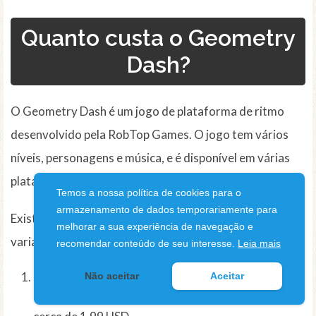
Quanto custa o Geometry
Dash?
O Geometry Dash é um jogo de plataforma de ritmo
desenvolvido pela RobTop Games. O jogo tem vários
níveis, personagens e música, e é disponível em várias
plataformas.
Temos a nossa política de cookies para o
armazenamento de dados temporariamente para
Existem várias versões do Geometry Dash, e o preço
melhorar a sua experiência de navegação e
varia dependendo da versão e da plataforma:
recomendar conteúdo de seu interesse.
Leia mais
Geometry Dash
: Esta é a versão original do jogo e
Não aceitar
Aceitar
está disponível para Android e iOS. O preço é de