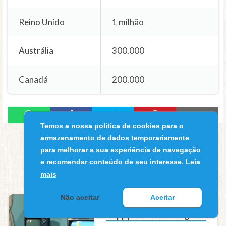
Reino Unido
1 milhão
Austrália
300.000
Canadá
200.000
Temos a nossa política de cookies para o
armazenamento de dados temporariamente
para melhorar a sua experiência de navegação
e recomendar conteúdo de seu interesse.
Leia
mais
VEJA TAMBÉM
Não aceitar
Aceitar
Happy Wheels: O Jogo de