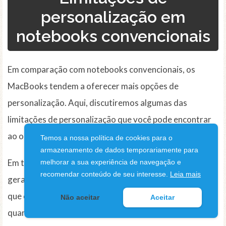
personalização em
notebooks convencionais
Em comparação com notebooks convencionais, os
MacBooks tendem a oferecer mais opções de
personalização. Aqui, discutiremos algumas das
limitações de personalização que você pode encontrar
ao optar por um notebook convencional.
Temos a nossa política de cookies para o
armazenamento de dados temporariamente para
Em termos de hardware, os notebooks convencionais
melhorar a sua experiência de navegação e
recomendar conteúdo de seu interesse.
Leia mais
geralmente têm menos opções de personalização do
que os MacBooks. Você pode ter opções limitadas
Não aceitar
Aceitar
quando se trata de escolher o tamanho da tela,