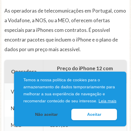
As operadoras de telecomunicações em Portugal, como
a Vodafone, a NOS, ou a MEO, oferecem ofertas
especiais para iPhones com contratos. É possível
encontrar pacotes que incluem o iPhone e o plano de
dados por um preço mais acessível.
Preço do iPhone 12 com
Operadora
Contrato
Temos a nossa política de cookies para o
armazenamento de dados temporariamente para
Vodafone
€349,00
melhorar a sua experiência de navegação e
recomendar conteúdo de seu interesse.
Leia mais
NOS
€369,00
Não aceitar
Aceitar
MEO
€389,00