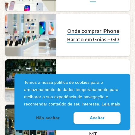
Onde comprar iPhone
Barato em Goiás – GO
Onde comprar iPhone
Temos a nossa política de cookies para o
barato no Maranhão – MA
armazenamento de dados temporariamente para
melhorar a sua experiência de navegação e
recomendar conteúdo de seu interesse.
Leia mais
Onde comprar iPhone
Não aceitar
Aceitar
barato no Mato Grosso –
MT