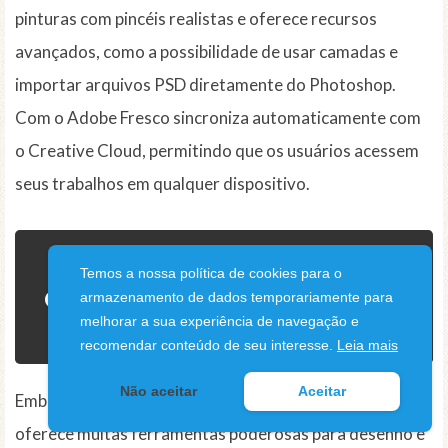
pinturas com pincéis realistas e oferece recursos
avançados, como a possibilidade de usar camadas e
importar arquivos PSD diretamente do Photoshop.
Com o Adobe Fresco sincroniza automaticamente com
o Creative Cloud, permitindo que os usuários acessem
seus trabalhos em qualquer dispositivo.
3. Sketchbook – Uma
Temos a nossa política de cookies para o
opção gratuita e de alta
armazenamento de dados temporariamente para
melhorar a sua experiência de navegação e
qualidade
recomendar conteúdo de seu interesse.
Leia mais
Não aceitar
Aceitar
Embora o Sketchbook seja um aplicativo gratuito, ele
oferece muitas ferramentas poderosas para desenho e