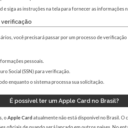
d e siga as instruções na tela para fornecer as informações n
e
verificação
rios, você precisará passar por um processo de verificação 
nformações pessoais.
ro Social (SSN) para verificação.
odo enquanto o sistema processa sua solicitação.
É possível ter um Apple Card no Brasil?
s, o
Apple Card
atualmente não está disponível no Brasil. O 
es oficiais de quando será lançado em outros países. No enta