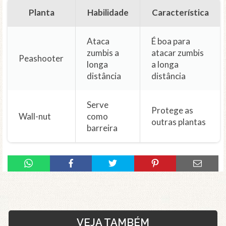
Planta
Habilidade
Característica
Ataca
É boa para
zumbis a
atacar zumbis
Peashooter
longa
a longa
distância
distância
Serve
Protege as
Wall-nut
como
outras plantas
barreira
VEJA TAMBÉM