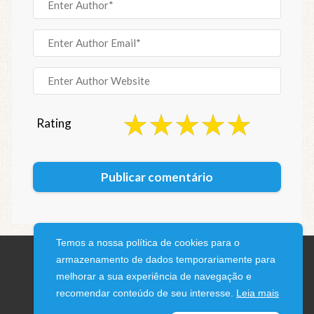
Rating
Temos a nossa política de cookies para o
armazenamento de dados temporariamente para
melhorar a sua experiência de navegação e
recomendar conteúdo de seu interesse.
Leia mais
© 2026 iPhone Blog · All rights reserved