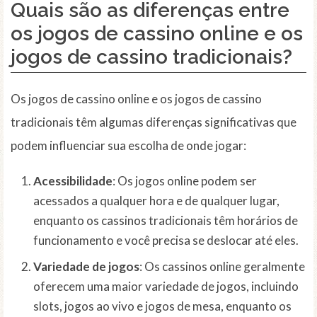
Quais são as diferenças entre
os jogos de cassino online e os
jogos de cassino tradicionais?
Os jogos de cassino online e os jogos de cassino
tradicionais têm algumas diferenças significativas que
podem influenciar sua escolha de onde jogar:
Acessibilidade
: Os jogos online podem ser
acessados a qualquer hora e de qualquer lugar,
enquanto os cassinos tradicionais têm horários de
funcionamento e você precisa se deslocar até eles.
Variedade de jogos
: Os cassinos online geralmente
oferecem uma maior variedade de jogos, incluindo
slots, jogos ao vivo e jogos de mesa, enquanto os