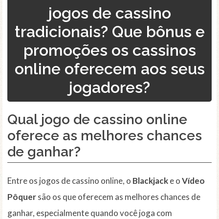
jogos de cassino
tradicionais? Que bônus e
promoções os cassinos
online oferecem aos seus
jogadores?
Qual jogo de cassino online
oferece as melhores chances
de ganhar?
Entre os jogos de cassino online, o
Blackjack
e o
Vídeo
Pôquer
são os que oferecem as melhores chances de
ganhar, especialmente quando você joga com