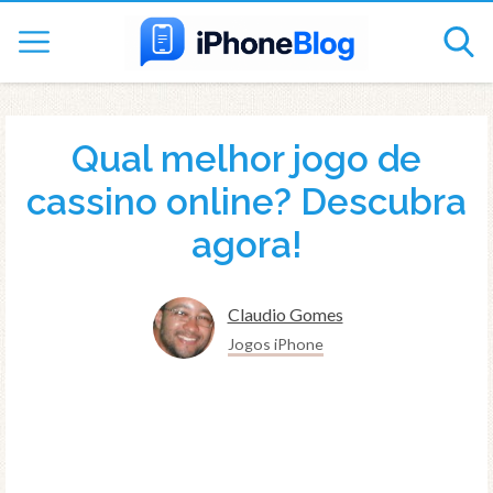
Qual melhor jogo de
cassino online? Descubra
agora!
Claudio Gomes
Jogos iPhone