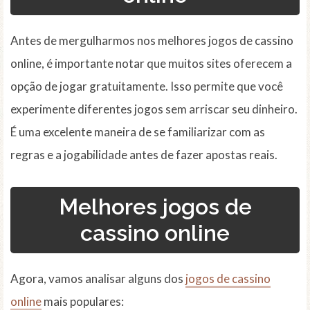
Antes de mergulharmos nos melhores jogos de cassino
online, é importante notar que muitos sites oferecem a
opção de jogar gratuitamente. Isso permite que você
experimente diferentes jogos sem arriscar seu dinheiro.
É uma excelente maneira de se familiarizar com as
regras e a jogabilidade antes de fazer apostas reais.
Melhores jogos de
cassino online
Agora, vamos analisar alguns dos
jogos de cassino
online
mais populares: