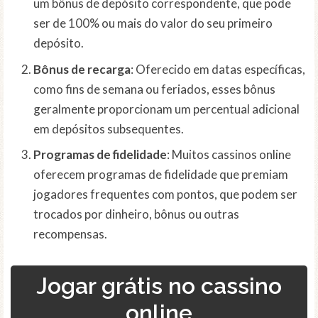
um bônus de depósito correspondente, que pode
ser de 100% ou mais do valor do seu primeiro
depósito.
Bônus de recarga
: Oferecido em datas específicas,
como fins de semana ou feriados, esses bônus
geralmente proporcionam um percentual adicional
em depósitos subsequentes.
Programas de fidelidade
: Muitos cassinos online
oferecem programas de fidelidade que premiam
jogadores frequentes com pontos, que podem ser
trocados por dinheiro, bônus ou outras
recompensas.
Jogar grátis no cassino
online