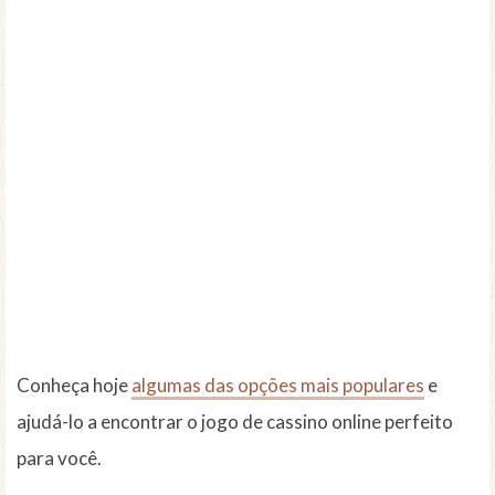
Conheça hoje
algumas das opções mais populares
e
ajudá-lo a encontrar o jogo de cassino online perfeito
para você.