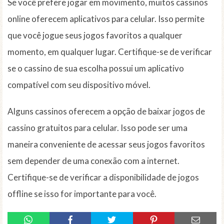
Se você prefere jogar em movimento, muitos cassinos
online oferecem aplicativos para celular. Isso permite
que você jogue seus jogos favoritos a qualquer
momento, em qualquer lugar. Certifique-se de verificar
se o cassino de sua escolha possui um aplicativo
compatível com seu dispositivo móvel.
Alguns cassinos oferecem a opção de baixar jogos de
cassino gratuitos para celular. Isso pode ser uma
maneira conveniente de acessar seus jogos favoritos
sem depender de uma conexão com a internet.
Certifique-se de verificar a disponibilidade de jogos
offline se isso for importante para você.