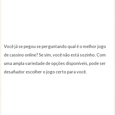
Você já se pegou se perguntando qual é o melhor jogo
de cassino online? Se sim, você não está sozinho. Com
uma ampla variedade de opções disponíveis, pode ser
desafiador escolher o jogo certo para você.