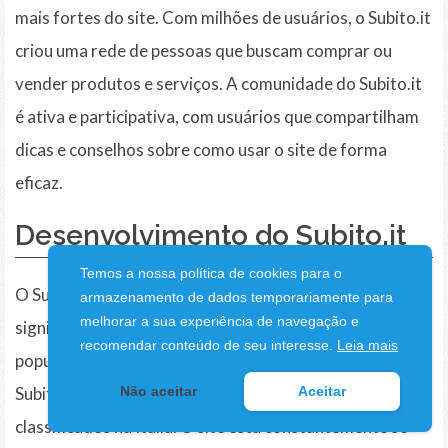
mais fortes do site. Com milhões de usuários, o Subito.it
criou uma rede de pessoas que buscam comprar ou
vender produtos e serviços. A comunidade do Subito.it
é ativa e participativa, com usuários que compartilham
dicas e conselhos sobre como usar o site de forma
eficaz.
Desenvolvimento do Subito.it
Temos a nossa política de cookies para o
O Subito.it tem experimentado um crescimento
armazenamento de dados temporariamente para
melhorar a sua experiência de navegação e
significativo desde sua criação. Com o aumento da
recomendar conteúdo de seu interesse.
Leia mais
popularidade dos sites de anúncios classificados, o
Subito.it se tornou um dos principais sites de anúncios
Não aceitar
Aceitar
classificados na Itália. O site está constantemente se