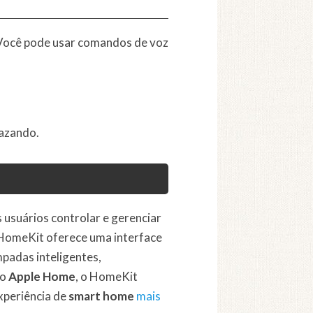
s. Você pode usar comandos de voz
vazando.
usuários controlar e gerenciar
 HomeKit oferece uma interface
mpadas inteligentes,
vo
Apple Home
, o HomeKit
xperiência de
smart home
mais