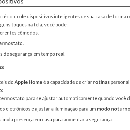
ositivos
cê controle dispositivos inteligentes de sua casa de form
guns toques na tela, você pode:
erentes cômodos.
ermostato.
as de segurança em tempo real.
as
teis do
Apple Home
é a capacidade de criar
rotinas
personali
o:
o termostato para se ajustar automaticamente quando você c
os eletrônicos e ajustar a iluminação para um
modo noturn
simula presença em casa para aumentar a segurança.