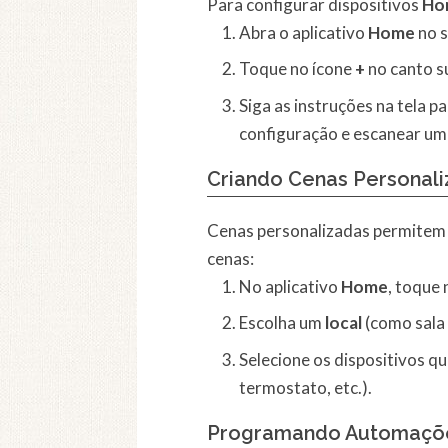
Para configurar dispositivos
Ho
Abra o aplicativo
Home
no s
Toque no ícone
+
no canto su
Siga as instruções na tela p
configuração e escanear um
Criando Cenas Personal
Cenas personalizadas permitem q
cenas:
No aplicativo
Home
, toque 
Escolha um
local
(como sala 
Selecione os dispositivos que
termostato, etc.).
Programando Automaçõ