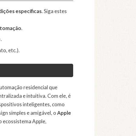
ições específicas
. Siga estes
utomação
.
.
o, etc.).
utomação residencial que
ralizada e intuitiva. Com ele, é
spositivos inteligentes, como
ign simples e amigável, o
Apple
o ecossistema Apple,