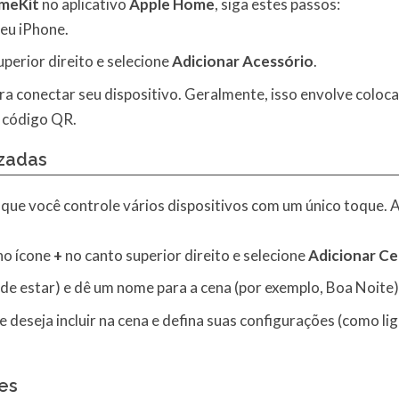
meKit
no aplicativo
Apple Home
, siga estes passos:
eu iPhone.
perior direito e selecione
Adicionar Acessório
.
ara conectar seu dispositivo. Geralmente, isso envolve coloc
 código QR.
izadas
ue você controle vários dispositivos com um único toque. Aq
no ícone
+
no canto superior direito e selecione
Adicionar C
de estar) e dê um nome para a cena (por exemplo, Boa Noite)
 deseja incluir na cena e defina suas configurações (como liga
es