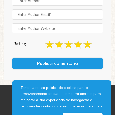
Rating
Temos a nossa política de cookies para o
armazenamento de dados temporariamente para
melhorar a sua experiência de navegação e
recomendar conteúdo de seu interesse.
Leia mais
© 2026 iPhone Blog · All rights reserved