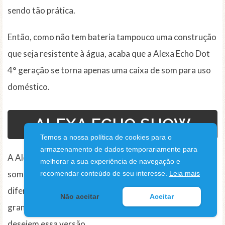
sendo tão prática.
Então, como não tem bateria tampouco uma construção
que seja resistente à água, acaba que a Alexa Echo Dot
4° geração se torna apenas uma caixa de som para uso
doméstico.
ALEXA ECHO SHOW
Temos a nossa política de cookies para o
armazenamento de dados temporariamente para
A Alexa Echo Show, por sua vez, é uma outra caixa de
melhorar a sua experiência de navegação e
som inteligente da Amazon, mas que possui um grande
recomendar conteúdo de seu interesse.
Leia mais
diferencial: uma tela que traz a Alexa integrada. Esse é o
Não aceitar
Aceitar
grande destaque que tem feito com que as pessoas
desejem essa versão.