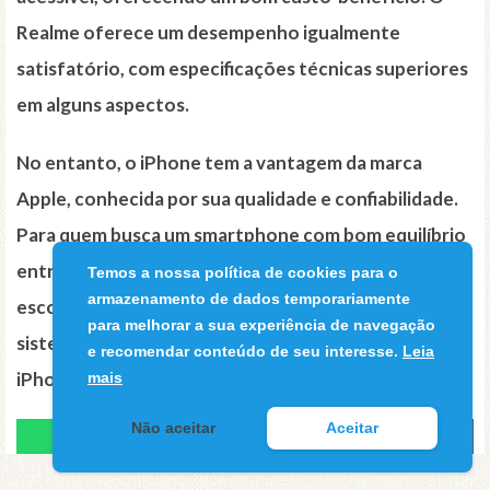
Realme oferece um desempenho igualmente
satisfatório, com especificações técnicas superiores
em alguns aspectos.
No entanto, o iPhone tem a vantagem da marca
Apple, conhecida por sua qualidade e confiabilidade.
Para quem busca um smartphone com bom equilíbrio
entre custo e benefício, o Realme pode ser uma boa
Temos a nossa política de cookies para o
armazenamento de dados temporariamente
escolha, mas para quem prefere um aparelho com
para melhorar a sua experiência de navegação
sistema operacional iOS e qualidade superior, o
e recomendar conteúdo de seu interesse.
Leia
iPhone ainda é a melhor opção.
mais
Não aceitar
Aceitar