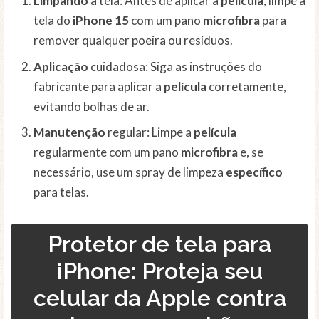
Limpando
a tela: Antes de aplicar a
película
, limpe a
tela do
iPhone 15
com um pano
microfibra
para
remover qualquer poeira ou resíduos.
Aplicação
cuidadosa: Siga as instruções do
fabricante para aplicar a
película
corretamente,
evitando bolhas de ar.
Manutenção
regular: Limpe a
película
regularmente com um pano
microfibra
e, se
necessário, use um spray de limpeza
específico
para telas.
Protetor de tela para
iPhone: Proteja seu
celular da Apple contra