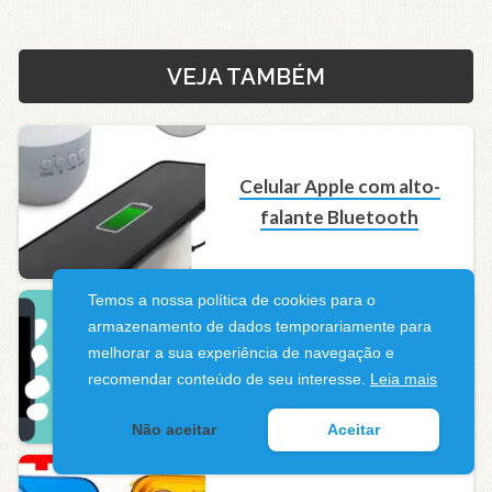
VEJA TAMBÉM
Celular Apple com alto-
falante Bluetooth
Temos a nossa política de cookies para o
armazenamento de dados temporariamente para
Celular Apple com
melhorar a sua experiência de navegação e
impressora compatível
recomendar conteúdo de seu interesse.
Leia mais
Não aceitar
Aceitar