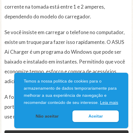
corrente na tomada está entre 1 e 2 amperes,
dependendo do modelo do carregador.
Se você insiste em carregar o telefone no computador,
existe um truque para fazer isso rapidamente. O ASUS
Ai Charger é um programa do Windows que pode ser
baixado e instalado em instantes. Permitindo que você
economize tempo, esforço e compra de acessórios
adicionais.
Temos a nossa política de cookies para o
armazenamento de dados temporariamente para
melhorar a sua experiência de navegação e
A fonte de alimentação está simplesmente liberando as
recomendar conteúdo de seu interesse.
Leia mais
portas USB do seu computador. Isso permite que você
use mais energia do seu PC para dispositivos externos.
Não aceitar
Aceitar