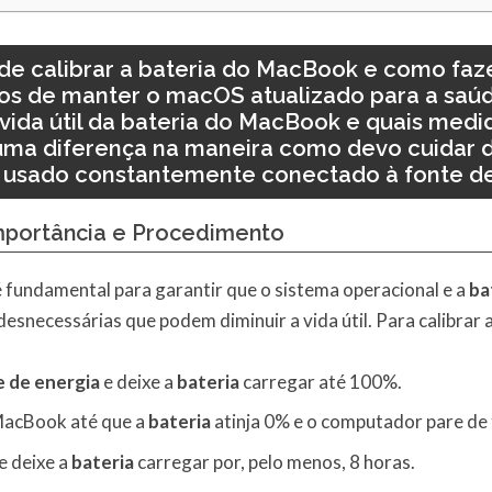
 de calibrar a bateria do MacBook e como faz
ios de manter o macOS atualizado para a saú
vida útil da bateria do MacBook e quais med
guma diferença na maneira como devo cuidar 
r usado constantemente conectado à fonte d
Importância e Procedimento
fundamental para garantir que o sistema operacional e a
ba
desnecessárias que podem diminuir a vida útil. Para calibrar 
 de energia
e deixe a
bateria
carregar até 100%.
MacBook até que a
bateria
atinja 0% e o computador pare de 
e deixe a
bateria
carregar por, pelo menos, 8 horas.