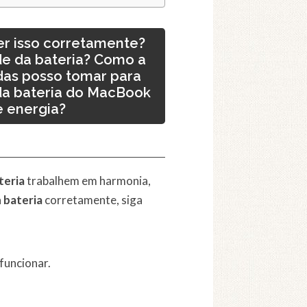
er isso corretamente?
de da bateria? Como a
idas posso tomar para
da bateria do MacBook
e energia?
teria
trabalhem em harmonia,
a
bateria
corretamente, siga
funcionar.