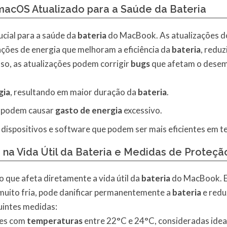
macOS Atualizado para a Saúde da Bateria
cial para a saúde da
bateria
do MacBook. As atualizações d
ções de energia que melhoram a eficiência da
bateria
, redu
sso, as atualizações podem corrigir
bugs
que afetam o desem
gia
, resultando em maior duração da
bateria
.
e podem causar
gasto de energia
excessivo.
dispositivos e software que podem ser mais eficientes em t
na Vida Útil da Bateria e Medidas de Proteçã
co que afeta diretamente a vida útil da
bateria
do MacBook. E
muito fria, pode danificar permanentemente a
bateria
e redu
uintes medidas:
tes com
temperaturas
entre 22°C e 24°C, consideradas idea