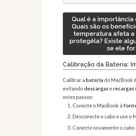
Qual é a importância
Quais são os benefíc
temperatura afeta a 
protegêla? Existe al
se ele fo
Calibração da Bateria: 
Calibrar a
bateria
do MacBook é 
evitando
descargas
e
recargas
estes passos:
Conecte o MacBook à
fonte
Desconecte o cabo e use o 
Conecte novamente o cabo 