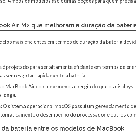
 uso. Ambos os modelos são ótimas opções para quem precis
ook Air M2 que melhoram a duração da bateri
os mais eficientes em termos de duração da bateria devido
 é projetado para ser altamente eficiente em termos de en
as sem esgotar rapidamente a bateria.
do MacBook Air consome menos energia do que os displays tr
 longa.
:
O sistema operacional macOS possui um gerenciamento de 
 automaticamente o desempenho do processador e outros co
da bateria entre os modelos de MacBook