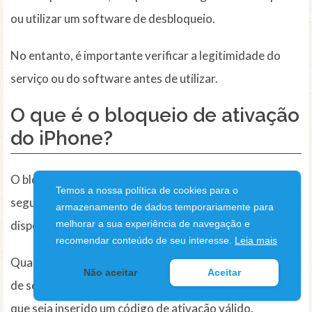
ou utilizar um software de desbloqueio.
No entanto, é importante verificar a legitimidade do
serviço ou do software antes de utilizar.
O que é o bloqueio de ativação
do iPhone?
O bloqueio de ativação do iPhone é uma medida de
Temos a nossa política de cookies para o
segurança implementada pela Apple para evitar que os
armazenamento de dados temporariamente para
dispositivos sejam utilizados sem autorização.
melhorar a sua experiência de navegação e
recomendar conteúdo de seu interesse.
Leia mais
Quando um iPhone é bloqueado, ele fica impossibilitado
Não aceitar
Aceitar
de ser ativado ou utilizar as funções normais, a menos
que seja inserido um código de ativação válido.