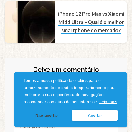
iPhone 12 Pro Max vs Xiaomi
Mi 11 Ultra – Qual é o melhor
smartphone do mercado?
Deixe um comentário
Temos a nossa política de cookies para o
O seu endereço de e-mail não será publicado.
armazenamento de dados temporariamente para
Campos obrigatórios são marcados com
*
melhorar a sua experiência de navegação e
recomendar conteúdo de seu interesse.
Leia mais
Não aceitar
Aceitar