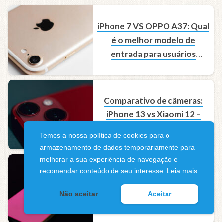
iPhone 7 VS OPPO A37: Qual
é o melhor modelo de
entrada para usuários
básicos?
Comparativo de câmeras:
iPhone 13 vs Xiaomi 12 –
Qual é a melhor opção?
Temos a nossa política de cookies para o
armazenamento de dados temporariamente para
melhorar a sua experiência de navegação e
recomendar conteúdo de seu interesse.
Leia mais
Comparação de câmeras:
iPhone 13 vs Nokia X20 –
Não aceitar
Aceitar
Qual é o melhor?