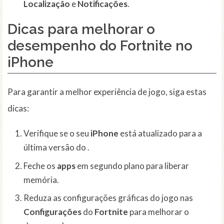
Localização
e
Notificações
.
Dicas para melhorar o
desempenho do Fortnite no
iPhone
Para garantir a melhor experiência de jogo, siga estas
dicas:
Verifique se o seu
iPhone
está atualizado para a
última versão do
.
Feche os
apps
em segundo plano para liberar
memória.
Reduza as configurações gráficas do jogo nas
Configurações
do
Fortnite
para melhorar o