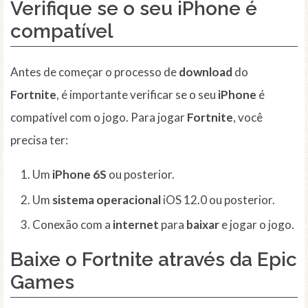
Verifique se o seu iPhone é
compatível
Antes de começar o processo de
download
do
Fortnite
, é importante verificar se o seu
iPhone
é
compatível com o jogo. Para jogar
Fortnite
, você
precisa ter:
Um
iPhone 6S
ou posterior.
Um
sistema operacional
iOS 12.0 ou posterior.
Conexão com a
internet
para
baixar
e jogar o jogo.
Baixe o Fortnite através da Epic
Games