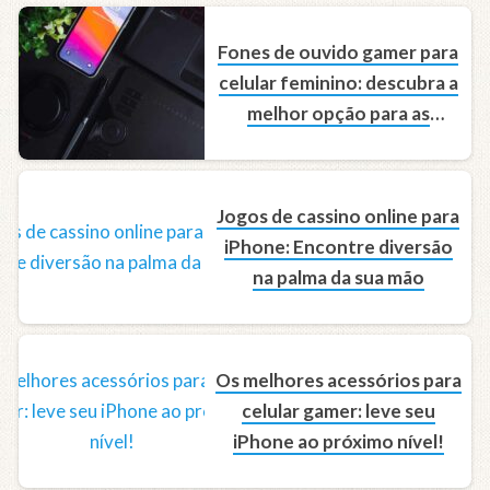
Fones de ouvido gamer para
celular feminino: descubra a
melhor opção para as
jogadoras
Jogos de cassino online para
iPhone: Encontre diversão
na palma da sua mão
Os melhores acessórios para
celular gamer: leve seu
iPhone ao próximo nível!