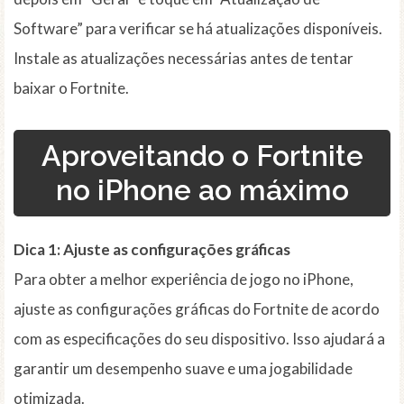
Software” para verificar se há atualizações disponíveis.
Instale as atualizações necessárias antes de tentar
baixar o Fortnite.
Aproveitando o Fortnite
no iPhone ao máximo
Dica 1: Ajuste as configurações gráficas
Para obter a melhor experiência de jogo no iPhone,
ajuste as configurações gráficas do Fortnite de acordo
com as especificações do seu dispositivo. Isso ajudará a
garantir um desempenho suave e uma jogabilidade
otimizada.