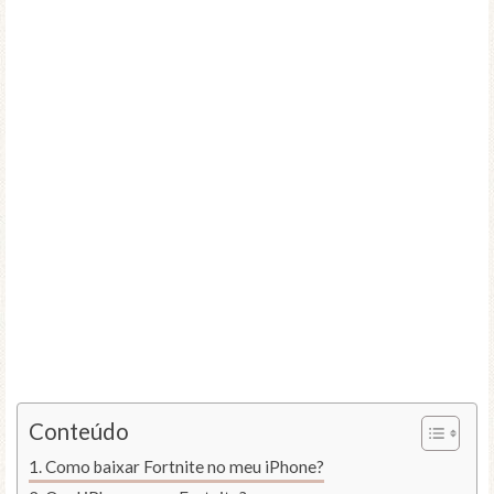
Conteúdo
Como baixar Fortnite no meu iPhone?