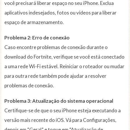
você precisará liberar espaço no seu iPhone. Exclua
aplicativos indesejados, fotos ou vídeos para liberar
espaço de armazenamento.
Problema 2: Erro de conexão
Caso encontre problemas de conexão durante o
download do Fortnite, verifique se você está conectado
a uma rede Wi-Fi estável. Reiniciar o roteador ou mudar
para outra rede também pode ajudar a resolver
problemas de conexão.
Problema 3: Atualização do sistema operacional
Certifique-se de que o seu iPhone esteja executando a
versão mais recente do iOS. Vá para Configurações,
depois em “Geral” e toque em “Atualização de