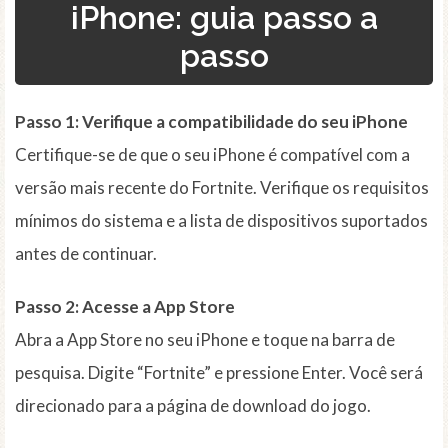
iPhone: guia passo a
passo
Passo 1: Verifique a compatibilidade do seu iPhone
Certifique-se de que o seu iPhone é compatível com a
versão mais recente do Fortnite. Verifique os requisitos
mínimos do sistema e a lista de dispositivos suportados
antes de continuar.
Passo 2: Acesse a App Store
Abra a App Store no seu iPhone e toque na barra de
pesquisa. Digite “Fortnite” e pressione Enter. Você será
direcionado para a página de download do jogo.