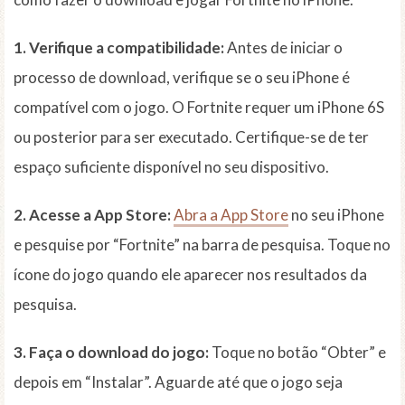
1. Verifique a compatibilidade:
Antes de iniciar o
processo de download, verifique se o seu iPhone é
compatível com o jogo. O Fortnite requer um iPhone 6S
ou posterior para ser executado. Certifique-se de ter
espaço suficiente disponível no seu dispositivo.
2. Acesse a App Store:
Abra a App Store
no seu iPhone
e pesquise por “Fortnite” na barra de pesquisa. Toque no
ícone do jogo quando ele aparecer nos resultados da
pesquisa.
3. Faça o download do jogo:
Toque no botão “Obter” e
depois em “Instalar”. Aguarde até que o jogo seja