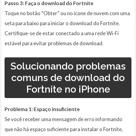
Passo 3: Faça o download do Fortnite
Toque no botão “Obter” ou no ícone de nuvem com uma
seta para baixo para iniciar o download do Fortnite.
Certifique-se de estar conectado a uma rede Wi-Fi
estável para evitar problemas de download.
Solucionando problemas
comuns de download do
Fortnite no iPhone
Problema 1: Espaço insuficiente
Se você receber uma mensagem de erro informando
que não há espaço suficiente para instalar o Fortnite,