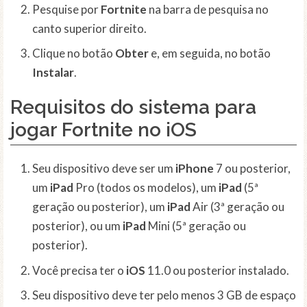
Pesquise por
Fortnite
na barra de pesquisa no
canto superior direito.
Clique no botão
Obter
e, em seguida, no botão
Instalar
.
Requisitos do sistema para
jogar Fortnite no iOS
Seu dispositivo deve ser um
iPhone
7 ou posterior,
um
iPad
Pro (todos os modelos), um
iPad
(5ª
geração ou posterior), um
iPad
Air (3ª geração ou
posterior), ou um
iPad
Mini (5ª geração ou
posterior).
Você precisa ter o
iOS
11.0 ou posterior instalado.
Seu dispositivo deve ter pelo menos 3 GB de espaço