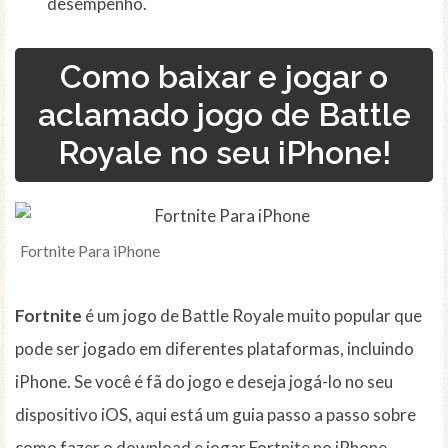
desempenho.
Como baixar e jogar o
aclamado jogo de Battle
Royale no seu iPhone!
Fortnite Para iPhone
Fortnite
é um jogo de Battle Royale muito popular que
pode ser jogado em diferentes plataformas, incluindo
iPhone. Se você é fã do jogo e deseja jogá-lo no seu
dispositivo iOS, aqui está um guia passo a passo sobre
como fazer o download e jogar Fortnite no iPhone.