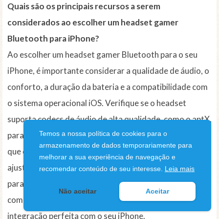
Quais são os principais recursos a serem
considerados ao escolher um headset gamer
Bluetooth para iPhone?
Ao escolher um headset gamer Bluetooth para o seu
iPhone, é importante considerar a qualidade de áudio, o
conforto, a duração da bateria e a compatibilidade com
o sistema operacional iOS. Verifique se o headset
suporta codecs de áudio de alta qualidade, como o aptX,
Temos a nossa política de cookies para o
para uma reprodução sonora superior. Certifique-se de
armazenamento de dados temporariamente para
que o headset possua almofadas confortáveis ​​e
melhorar a sua experiência de navegação e
ajustáveis, bem como uma bateria de longa duração
recomendar conteúdo de seu interesse.
Leia mais
para sessões de jogo prolongadas. A compatibilidade
Não aceitar
Aceitar
com o iOS também é fundamental para garantir a
integração perfeita com o seu iPhone.