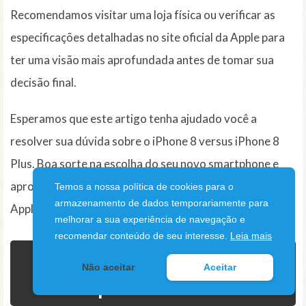
Recomendamos visitar uma loja física ou verificar as
especificações detalhadas no site oficial da Apple para
ter uma visão mais aprofundada antes de tomar sua
decisão final.
Esperamos que este artigo tenha ajudado você a
resolver sua dúvida sobre o iPhone 8 versus iPhone 8
Plus. Boa sorte na escolha do seu novo smartphone e
aproveite todas as maravilhosas funcionalidades que a
Temos a nossa política de cookies para o
armazenamento de dados temporariamente para
Apple tem a oferecer!
melhorar a sua experiência de navegação e
recomendar conteúdo de seu interesse.
Leia mais
Qual é a melhor opção
Não aceitar
Aceitar
para você?