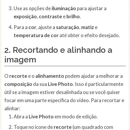
Use as opções de
iluminação
para ajustar a
exposição
,
contraste
e
brilho
.
Para a
cor
, ajuste a
saturação
,
matiz
e
temperatura de cor
até obter o efeito desejado.
2. Recortando e alinhando a
imagem
O
recorte
e o
alinhamento
podem ajudar a melhorar a
composição
da sua
Live Photo
. Isso é particularmente
útil se a imagem estiver desalinhada ou se você quiser
focar em uma parte específica do vídeo. Para recortar e
alinhar:
Abra a
Live Photo
em modo de edição.
Toque no ícone de
recorte
(um quadrado com