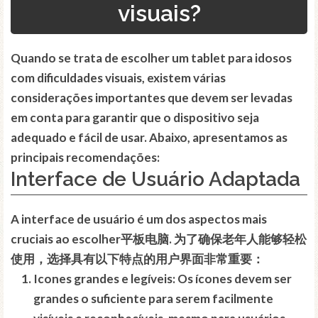
visuais?
Quando se trata de escolher um
tablet
para
idosos
com
dificuldades visuais
, existem várias
considerações importantes que devem ser levadas
em conta para garantir que o dispositivo seja
adequado e fácil de usar. Abaixo, apresentamos as
principais recomendações:
Interface de Usuário Adaptada
A
interface de usuário
é um dos aspectos mais
cruciais ao escolher平板电脑. 为了确保老年人能够轻松
使用，选择具有以下特点的用户界面非常重要：
Icones grandes
e
legíveis
: Os ícones devem ser
grandes o suficiente para serem facilmente