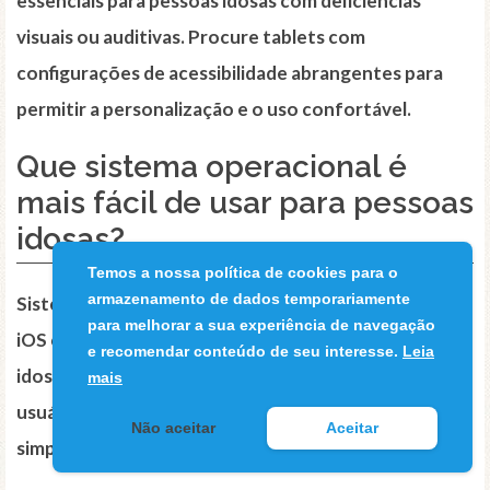
essenciais para pessoas idosas com deficiências
visuais ou auditivas. Procure tablets com
configurações de acessibilidade abrangentes para
permitir a personalização e o uso confortável.
Que sistema operacional é
mais fácil de usar para pessoas
idosas?
Temos a nossa política de cookies para o
armazenamento de dados temporariamente
Sistemas operacionais simples e intuitivos, como o
para melhorar a sua experiência de navegação
iOS ou o Android, são recomendados para pessoas
e recomendar conteúdo de seu interesse.
Leia
idosas. Essas plataformas oferecem interfaces de
mais
usuário claras, ícones grandes e navegação
Não aceitar
Aceitar
simplificada, facilitando a compreensão e o uso.