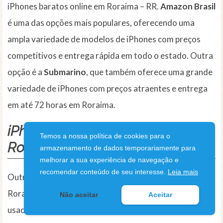
iPhones baratos online em Roraima – RR.
Amazon Brasil
é uma das opções mais populares, oferecendo uma
ampla variedade de modelos de iPhones com preços
competitivos e entrega rápida em todo o estado. Outra
opção é a
Submarino
, que também oferece uma grande
variedade de iPhones com preços atraentes e entrega
em até 72 horas em Roraima.
iPhone Barato Usado em
Temos a nossa política de cookies para o
Roraima – RR
armazenamento de dados temporariamente para
melhorar a sua experiência de navegação e
recomendar conteúdo de seu interesse.
Leia mais
Outra opção para comprar um iPhone barato em
Roraima – RR é considerar a compra de um modelo
Não aceitar
Aceitar
usado. Existem várias plataformas online que permitem