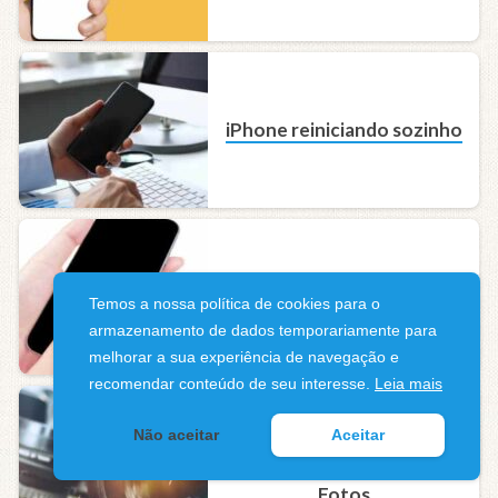
iPhone reiniciando sozinho
Meu iPhone não liga – E
Temos a nossa política de cookies para o
agora?
armazenamento de dados temporariamente para
melhorar a sua experiência de navegação e
recomendar conteúdo de seu interesse.
Leia mais
Câmera do iPhone Tudo Que
Não aceitar
Aceitar
Você Precisa Saber Sobre
Fotos