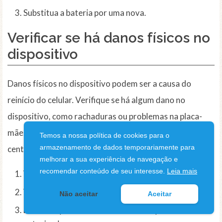
Substitua a bateria por uma nova.
Verificar se há danos físicos no
dispositivo
Danos físicos no dispositivo podem ser a causa do
reinício do celular. Verifique se há algum dano no
dispositivo, como rachaduras ou problemas na placa-
mãe. Se houver, é recomendável levar o dispositivo a um
Temos a nossa política de cookies para o
armazenamento de dados temporariamente para
centro de reparo autorizado.
melhorar a sua experiência de navegação e
recomendar conteúdo de seu interesse.
Leia mais
Verifique se há danos físicos no dispositivo.
Verifique se há problemas na placa-mãe.
Não aceitar
Aceitar
Leve o dispositivo a um centro de reparo