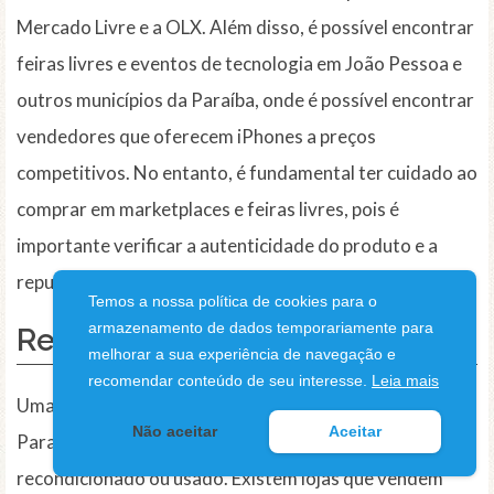
Mercado Livre e a OLX. Além disso, é possível encontrar
feiras livres e eventos de tecnologia em João Pessoa e
outros municípios da Paraíba, onde é possível encontrar
vendedores que oferecem iPhones a preços
competitivos. No entanto, é fundamental ter cuidado ao
comprar em marketplaces e feiras livres, pois é
importante verificar a autenticidade do produto e a
reputação do vendedor.
Temos a nossa política de cookies para o
armazenamento de dados temporariamente para
Recondicionados e Usados
melhorar a sua experiência de navegação e
recomendar conteúdo de seu interesse.
Leia mais
Uma outra opção para encontrar um iPhone barato na
Não aceitar
Aceitar
Paraíba é considerar a compra de um iPhone
recondicionado ou usado. Existem lojas que vendem