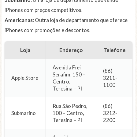
iPhones com preços competitivos.
Americanas
: Outra loja de departamento que oferece
iPhones com promoções e descontos.
Loja
Endereço
Telefone
Avenida Frei
(86)
Serafim, 150 –
Apple Store
3211-
Centro,
1100
Teresina – PI
Rua São Pedro,
(86)
Submarino
100 – Centro,
3212-
Teresina – PI
2200