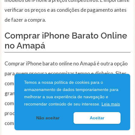
verificar os preços e as condições de pagamento antes
de fazer a compra.
Comprar iPhone Barato
Online
no Amapá
Comprar iPhone barato online no Amapá é outra opção
para quem procura economizar tempo e dinheiro. Sites
Temos a nossa política de cookies para o
como
Amazon
,
Submarino
, e
Buscapé
oferecem uma
armazenamento de dados temporariamente para
grande variedade de modelos de iPhone a preços
melhorar a sua experiência de navegação e
competitivos. É importante verificar a autenticidade do
recomendar conteúdo de seu interesse.
Leia mais
produto e a reputação do vendedor antes de fazer a
Não aceitar
Aceitar
compra.