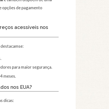
 e opções de pagamento
reços acessíveis nos
, destacamse:
.
edores para maior segurança.
24 meses.
ados nos EUA?
s dicas: