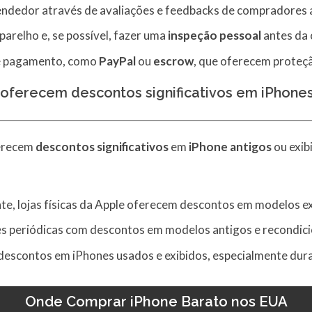
ndedor através de avaliações e feedbacks de compradores a
parelho e, se possível, fazer uma
inspeção pessoal
antes da
e pagamento, como
PayPal
ou
escrow
, que oferecem proteç
e oferecem descontos significativos em iPhones
ferecem
descontos significativos
em
iPhone antigos
ou exib
te, lojas físicas da Apple oferecem descontos em modelos e
es periódicas com descontos em modelos antigos e recondic
escontos em iPhones usados e exibidos, especialmente dura
Onde Comprar iPhone Barato nos EUA