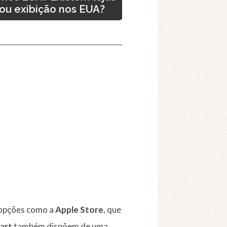
 ou exibição nos EUA?
 opções como a
Apple Store
, que
art
também dispõem de uma