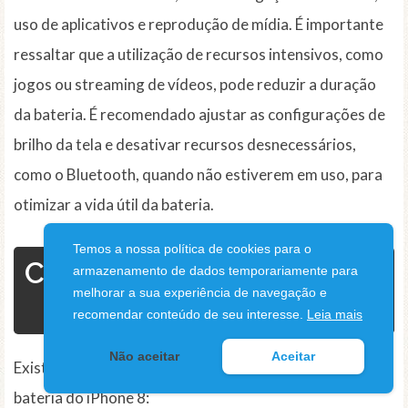
uso de aplicativos e reprodução de mídia. É importante
ressaltar que a utilização de recursos intensivos, como
jogos ou streaming de vídeos, pode reduzir a duração
da bateria. É recomendado ajustar as configurações de
brilho da tela e desativar recursos desnecessários,
como o Bluetooth, quando não estiverem em uso, para
otimizar a vida útil da bateria.
Temos a nossa política de cookies para o
Como melhorar a duração
armazenamento de dados temporariamente para
melhorar a sua experiência de navegação e
da bateria do iPhone 8?
recomendar conteúdo de seu interesse.
Leia mais
Não aceitar
Aceitar
Existem várias maneiras de melhorar a duração da
bateria do iPhone 8: