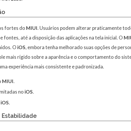
ão
os fortes do
MIUI
. Usuários podem alterar praticamente tod
e fontes, até a disposição das aplicações na tela inicial. O
MI
nidos. O
iOS
, embora tenha melhorado suas opções de person
le mais rígido sobre a aparência e o comportamento do sis
uma experiência mais consistente e padronizada.
o
MIUI
.
imitadas no
iOS
.
o
iOS
.
 Estabilidade