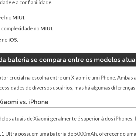
dade e a confiabilidade.
vel no
MIUI
.
e complexidade no
MIUI
.
e no
iOS
.
da bateria se compara entre os modelos atuai
fator crucial na escolha entre um Xiaomi e um iPhone. Amba
cessidades de diversos usuários, mas há algumas diferença
iaomi vs. iPhone
elos atuais de Xiaomi geralmente é superior à dos iPhones.
1 Ultra possuem uma bateria de 5000mAh, oferecendo uma vi