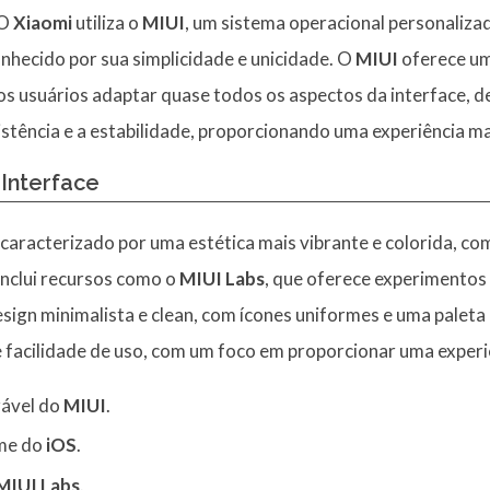
 O
Xiaomi
utiliza o
MIUI
, um sistema operacional personaliz
onhecido por sua simplicidade e unicidade. O
MIUI
oferece um
os usuários adaptar quase todos os aspectos da interface, 
istência e a estabilidade, proporcionando uma experiência m
 Interface
 caracterizado por uma estética mais vibrante e colorida, co
nclui recursos como o
MIUI Labs
, que oferece experimentos
ign minimalista e clean, com ícones uniformes e uma paleta
 facilidade de uso, com um foco em proporcionar uma experiê
zável do
MIUI
.
rme do
iOS
.
MIUI Labs
.