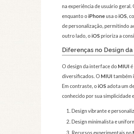
na experiência de usuário geral.
enquanto o
iPhone
usa o
iOS
, c
de personalização, permitindo a
outro lado, o
iOS
prioriza a cons
Diferenças no Design da
O design da interface do
MIUI
é
diversificados. O
MIUI
também i
Em contraste, o
iOS
adota um des
conhecido por sua simplicidade e
Design vibrante e personali
Design minimalista e unifo
Recursos experimentais no