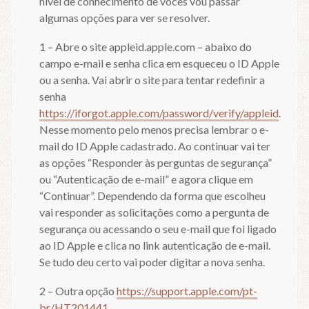
nível de conhecimento de vocês vou passar
algumas opções para ver se resolver.
1 – Abre o site appleid.apple.com – abaixo do
campo e-mail e senha clica em esqueceu o ID Apple
ou a senha. Vai abrir o site para tentar redefinir a
senha
https://iforgot.apple.com/password/verify/appleid
.
Nesse momento pelo menos precisa lembrar o e-
mail do ID Apple cadastrado. Ao continuar vai ter
as opções “Responder às perguntas de segurança”
ou “Autenticação de e-mail” e agora clique em
“Continuar”. Dependendo da forma que escolheu
vai responder as solicitações como a pergunta de
segurança ou acessando o seu e-mail que foi ligado
ao ID Apple e clica no link autenticação de e-mail.
Se tudo deu certo vai poder digitar a nova senha.
2 – Outra opção
https://support.apple.com/pt-
br/HT201441