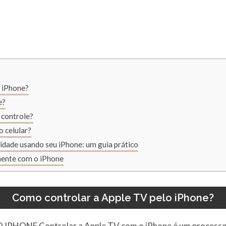
 iPhone?
e?
 controle?
 celular?
idade usando seu iPhone: um guia prático
mente com o iPhone
Como controlar a Apple TV pelo iPhone?
O IPHONE
Controlar a Apple TV com o iPhone é um processo s