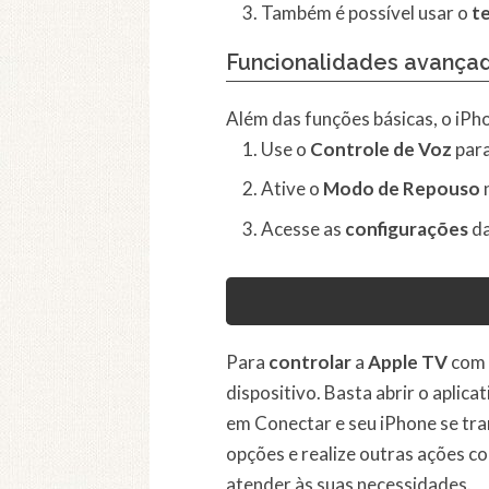
Também é possível usar o
t
Funcionalidades avança
Além das funções básicas, o iP
Use o
Controle de Voz
para
Ative o
Modo de Repouso
n
Acesse as
configurações
da
Para
controlar
a
Apple TV
com
dispositivo. Basta abrir o aplic
em Conectar e seu iPhone se tr
opções e realize outras ações c
atender às suas necessidades.