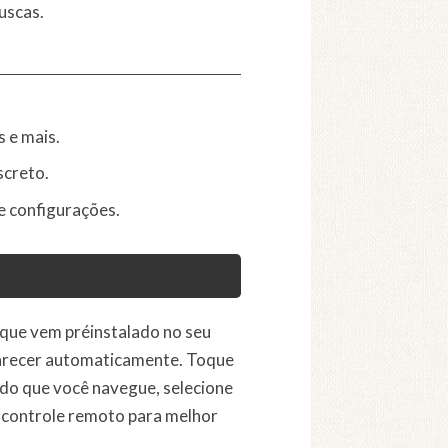
uscas.
s e mais.
screto.
e configurações.
que vem préinstalado no seu
 aparecer automaticamente. Toque
do que você navegue, selecione
o controle remoto para melhor