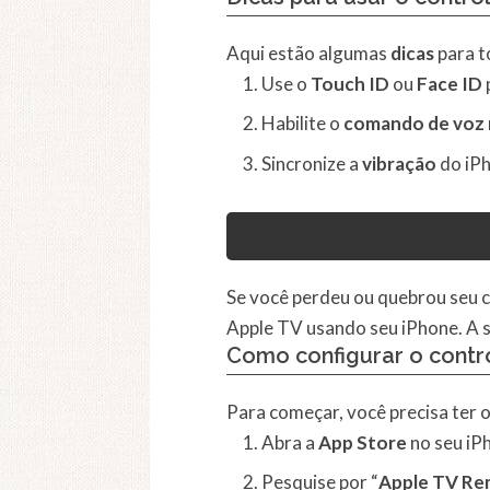
Aqui estão algumas
dicas
para t
Use o
Touch ID
ou
Face ID
Habilite o
comando de voz
Sincronize a
vibração
do iPh
Se você perdeu ou quebrou seu c
Apple TV usando seu iPhone. A s
Como configurar o contr
Para começar, você precisa ter o
Abra a
App Store
no seu iP
Pesquise por “
Apple TV R