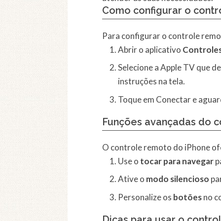
Como configurar o contr
Para configurar o controle remo
Abrir o aplicativo
Controle
Selecione a Apple TV que de
instruções na tela.
Toque em Conectar e aguard
Funções avançadas do co
O controle remoto do iPhone of
Use o
tocar para navegar
p
Ative o
modo silencioso
par
Personalize os
botões
no c
Dicas para usar o contr