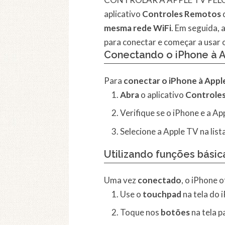
aplicativo
Controles Remotos
d
mesma rede WiFi
. Em seguida, 
para conectar e começar a usar
Conectando o iPhone à 
Para
conectar o iPhone à Appl
Abra
o aplicativo
Controle
Verifique se o iPhone e a A
Selecione a Apple TV na list
Utilizando funções básic
Uma vez
conectado
, o iPhone 
Use o
touchpad
na tela do 
Toque nos
botões
na tela p