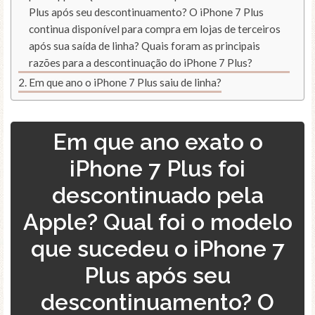
Plus após seu descontinuamento? O iPhone 7 Plus
continua disponível para compra em lojas de terceiros
após sua saída de linha? Quais foram as principais
razões para a descontinuação do iPhone 7 Plus?
Em que ano o iPhone 7 Plus saiu de linha?
Em que ano exato o
iPhone 7 Plus foi
descontinuado pela
Apple? Qual foi o modelo
que sucedeu o iPhone 7
Plus após seu
descontinuamento? O