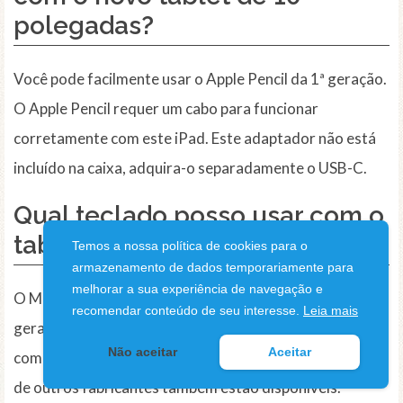
polegadas?
Você pode facilmente usar o Apple Pencil da 1ª geração.
O Apple Pencil requer um cabo para funcionar
corretamente com este iPad. Este adaptador não está
incluído na caixa, adquira-o separadamente o USB-C.
Qual teclado posso usar com o
tablet 10 polegadas?
Temos a nossa política de cookies para o
armazenamento de dados temporariamente para
melhorar a sua experiência de navegação e
O Magic Keyboard Folio foi feito para o iPad de 10ª
recomendar conteúdo de seu interesse.
Leia mais
geração. Esse modelo foi todo melhorado e com
Não aceitar
Aceitar
compatibilidade com o modelo mais recente, teclados
de outros fabricantes também estão disponíveis.