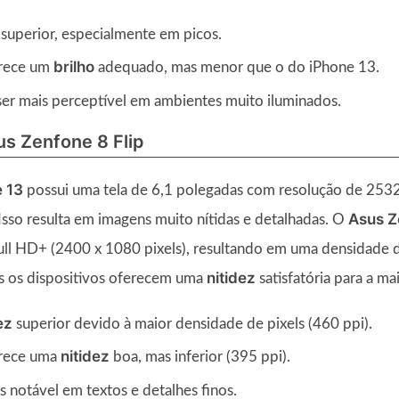
superior, especialmente em picos.
brilho
rece um
adequado, mas menor que o do iPhone 13.
er mais perceptível em ambientes muito iluminados.
us Zenfone 8 Flip
 13
possui uma tela de 6,1 polegadas com resolução de 2532
Asus Z
Isso resulta em imagens muito nítidas e detalhadas. O
ll HD+ (2400 x 1080 pixels), resultando em uma densidade d
nitidez
os os dispositivos oferecem uma
satisfatória para a ma
ez
superior devido à maior densidade de pixels (460 ppi).
nitidez
rece uma
boa, mas inferior (395 ppi).
s notável em textos e detalhes finos.