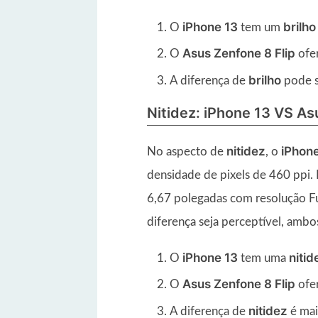
iPhone 13
brilho
O
tem um
Asus Zenfone 8 Flip
O
ofe
brilho
A diferença de
pode s
Nitidez: iPhone 13 VS As
nitidez
iPhone
No aspecto de
, o
densidade de pixels de 460 ppi. 
6,67 polegadas com resolução Fu
diferença seja perceptível, amb
iPhone 13
nitid
O
tem uma
Asus Zenfone 8 Flip
O
ofe
nitidez
A diferença de
é mai