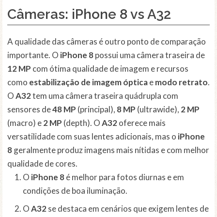
Câmeras: iPhone 8 vs A32
A qualidade das câmeras é outro ponto de comparação
importante. O
iPhone 8
possui uma câmera traseira de
12 MP
com ótima qualidade de imagem e recursos
como
estabilização de imagem óptica
e
modo retrato
.
O
A32
tem uma câmera traseira quádrupla com
sensores de
48 MP
(principal),
8 MP
(ultrawide),
2 MP
(macro) e
2 MP
(depth). O
A32
oferece mais
versatilidade com suas lentes adicionais, mas o
iPhone
8
geralmente produz imagens mais nítidas e com melhor
qualidade de cores.
O
iPhone 8
é melhor para fotos diurnas e em
condições de boa iluminação.
O
A32
se destaca em cenários que exigem lentes de