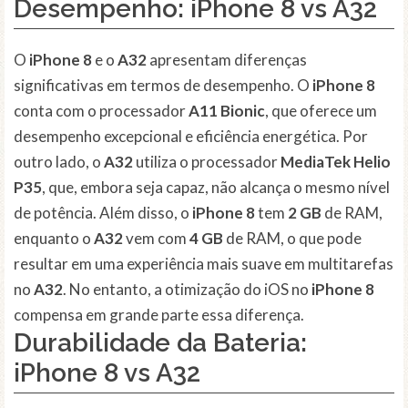
Desempenho: iPhone 8 vs A32
O
iPhone 8
e o
A32
apresentam diferenças
significativas em termos de desempenho. O
iPhone 8
conta com o processador
A11 Bionic
, que oferece um
desempenho excepcional e eficiência energética. Por
outro lado, o
A32
utiliza o processador
MediaTek Helio
P35
, que, embora seja capaz, não alcança o mesmo nível
de potência. Além disso, o
iPhone 8
tem
2 GB
de RAM,
enquanto o
A32
vem com
4 GB
de RAM, o que pode
resultar em uma experiência mais suave em multitarefas
no
A32
. No entanto, a otimização do iOS no
iPhone 8
compensa em grande parte essa diferença.
Durabilidade da Bateria:
iPhone 8 vs A32