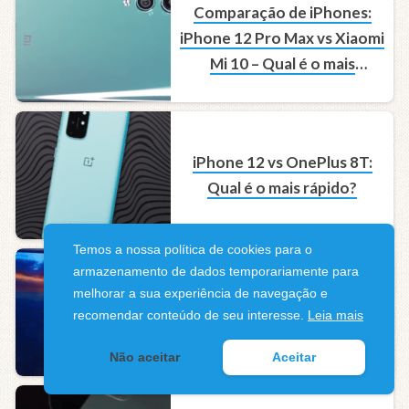
Comparação de iPhones:
iPhone 12 Pro Max vs Xiaomi
Mi 10 – Qual é o mais
avançado?
iPhone 12 vs OnePlus 8T:
Qual é o mais rápido?
Temos a nossa política de cookies para o
armazenamento de dados temporariamente para
Comparação de brilho entre
melhorar a sua experiência de navegação e
o iPhone XR e o Sony Xperia
recomendar conteúdo de seu interesse.
Leia mais
XZ Premium: Qual é o
Não aceitar
Aceitar
melhor?