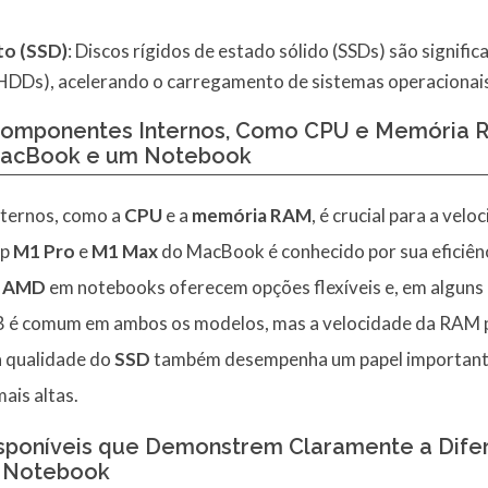
o (SSD)
: Discos rígidos de estado sólido (SSDs) são signifi
 (HDDs), acelerando o carregamento de sistemas operacionais 
omponentes Internos, Como CPU e Memória RA
MacBook e um Notebook
nternos, como a
CPU
e a
memória RAM
, é crucial para a ve
ip
M1 Pro
e
M1 Max
do MacBook é conhecido por sua eficiên
e
AMD
em notebooks oferecem opções flexíveis e, em alguns 
 comum em ambos os modelos, mas a velocidade da RAM po
a qualidade do
SSD
também desempenha um papel importan
mais altas.
sponíveis que Demonstrem Claramente a Dife
 Notebook