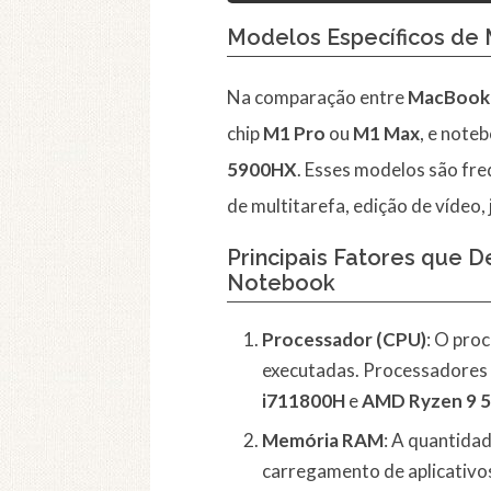
Modelos Específicos d
Na comparação entre
MacBook
chip
M1 Pro
ou
M1 Max
, e note
5900HX
. Esses modelos são fr
de multitarefa, edição de vídeo
Principais Fatores que
Notebook
Processador (CPU)
: O pro
executadas. Processadores 
i711800H
e
AMD Ryzen 9 
Memória RAM
: A quantida
carregamento de aplicativ