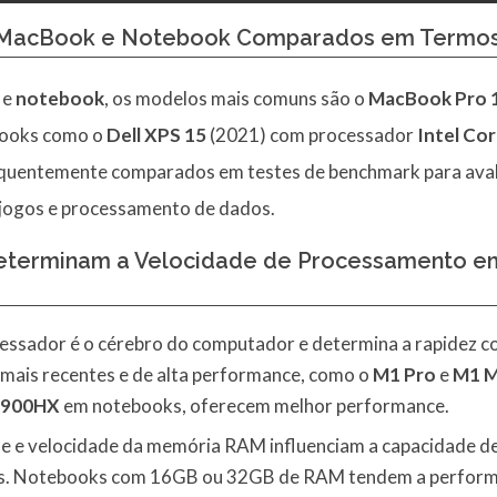
e MacBook e Notebook Comparados em Termos
e
notebook
, os modelos mais comuns são o
MacBook Pro 
books como o
Dell XPS 15
(2021) com processador
Intel Co
equentemente comparados em testes de benchmark para aval
, jogos e processamento de dados.
 Determinam a Velocidade de Processamento
cessador é o cérebro do computador e determina a rapidez c
mais recentes e de alta performance, como o
M1 Pro
e
M1 
5900HX
em notebooks, oferecem melhor performance.
de e velocidade da memória RAM influenciam a capacidade de 
os. Notebooks com 16GB ou 32GB de RAM tendem a perform