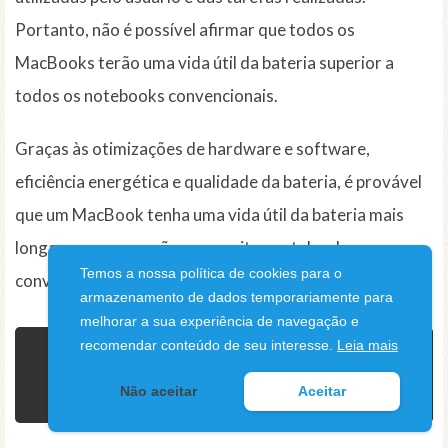
Portanto, não é possível afirmar que todos os
MacBooks terão uma vida útil da bateria superior a
todos os notebooks convencionais.
Graças às otimizações de hardware e software,
eficiência energética e qualidade da bateria, é provável
que um MacBook tenha uma vida útil da bateria mais
longa em comparação com muitos notebooks
Temos a nossa política de cookies para o
convencionais.
armazenamento de dados temporariamente para
melhorar a sua experiência de navegação e
Duração da bateria do
recomendar conteúdo de seu interesse.
Leia mais
MacBook
Não aceitar
Aceitar