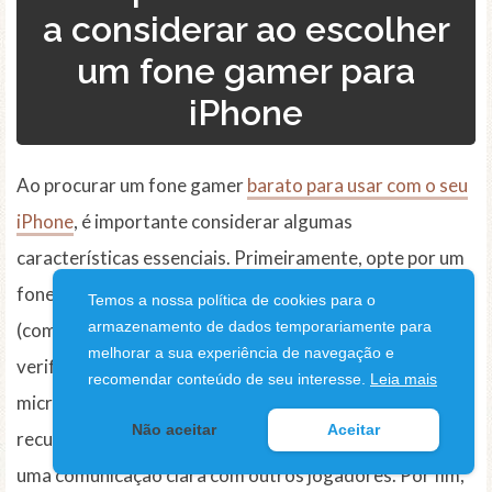
a considerar ao escolher
um fone gamer para
iPhone
Ao procurar um fone gamer
barato para usar com o seu
iPhone
, é importante considerar algumas
características essenciais. Primeiramente, opte por um
fone que seja compatível com a conexão do seu iPhone
Temos a nossa política de cookies para o
armazenamento de dados temporariamente para
(como o conector Lightning ou Bluetooth). E mais,
melhorar a sua experiência de navegação e
verifique se o fone possui controle de volume,
recomendar conteúdo de seu interesse.
Leia mais
microfone embutido e cancelamento de ruído. Esses
Não aceitar
Aceitar
recursos garantirão uma experiência de jogo imersiva e
uma comunicação clara com outros jogadores. Por fim,