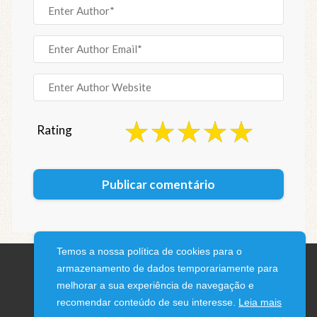
Rating
Temos a nossa política de cookies para o
armazenamento de dados temporariamente para
melhorar a sua experiência de navegação e
recomendar conteúdo de seu interesse.
Leia mais
© 2026 iPhone Blog · All rights reserved