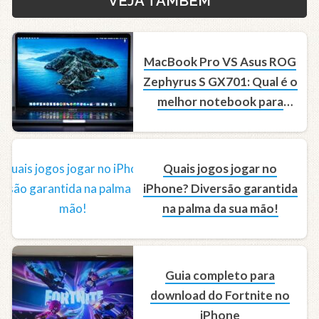
VEJA TAMBÉM
MacBook Pro VS Asus ROG
Zephyrus S GX701: Qual é o
melhor notebook para
jogos?
Quais jogos jogar no
iPhone? Diversão garantida
na palma da sua mão!
Guia completo para
download do Fortnite no
iPhone