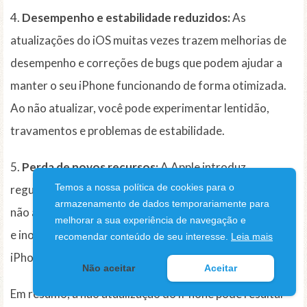
4.
Desempenho e estabilidade reduzidos:
As
atualizações do iOS muitas vezes trazem melhorias de
desempenho e correções de bugs que podem ajudar a
manter o seu iPhone funcionando de forma otimizada.
Ao não atualizar, você pode experimentar lentidão,
travamentos e problemas de estabilidade.
5.
Perda de novos recursos:
A Apple introduz
Temos a nossa política de cookies para o
regularmente novos recursos e melhorias no iOS. Ao
armazenamento de dados temporariamente para
não atualizar, você pode estar perdendo recursos úteis
melhorar a sua experiência de navegação e
e inovações que facilitam a sua experiência de uso do
recomendar conteúdo de seu interesse.
Leia mais
iPhone.
Não aceitar
Aceitar
Em resumo, a não atualização do iPhone pode resultar